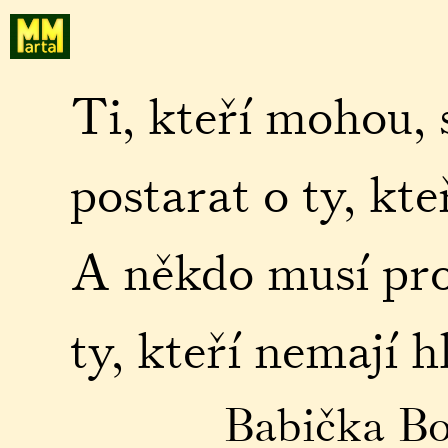
Ti, kteří mohou, 
postarat o ty, kt
A někdo musí pro
ty, kteří nemají h
Babička Bo