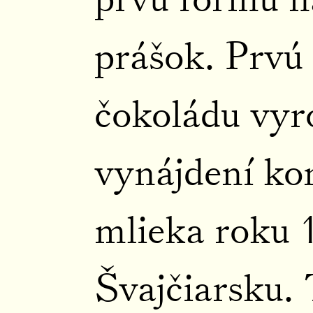
prášok. Prvú
čokoládu vyro
vynájdení k
mlieka roku 
Švajčiarsku.