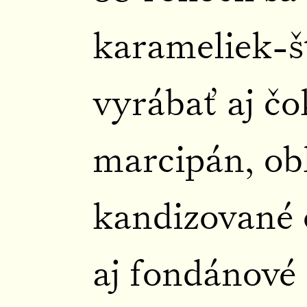
karameliek-št
vyrábať aj čo
marcipán, ob
kandizované 
aj fondánové 