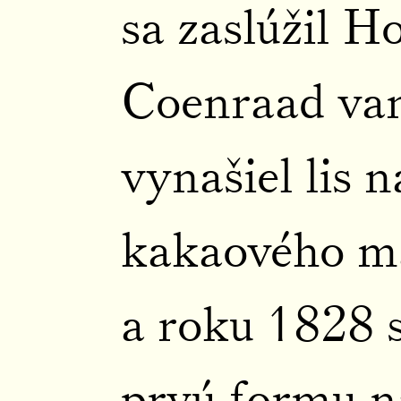
sa zaslúžil 
Coenraad van
vynašiel lis 
kakaového m
a roku 1828 s
prvú formu n