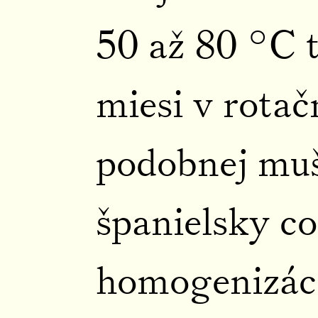
50 až 80 °C t
miesi v rota
podobnej muš
španielsky c
homogenizáci