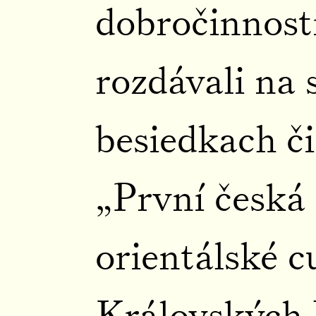
dobročinnosti
rozdávali na
besiedkach či
„První česká
orientálské 