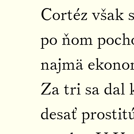
Cortéz však 
po ňom pocho
najmä ekono
Za tri sa dal 
desať prostit