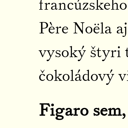
francúzskeho
Père Noëla a
vysoký štyri 
čokoládový v
Figaro sem,