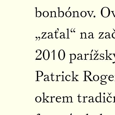
bonbónov. Ov
„zaťal“ na za
2010 parížsk
Patrick Roger
okrem tradič