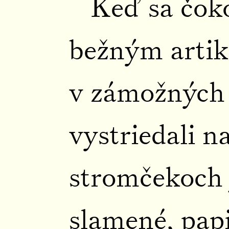
Keď sa čoko
bežným artik
v zámožných
vystriedali n
stromčekoch 
slamené, papi