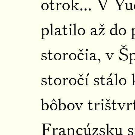
otrok... V Yu
platilo až do 
storočia, v Š
storočí stálo
bôbov trištvrt
Francúzsku s