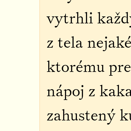
vytrhli každ
z tela nejak
ktorému pre
nápoj z kak
zahustený k