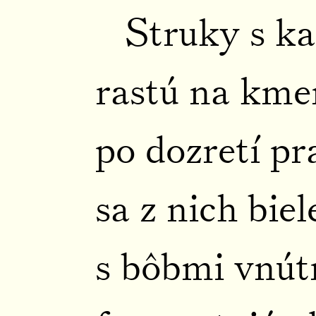
Struky s k
rastú na kme
po dozretí p
sa z nich bie
s bôbmi vnútr