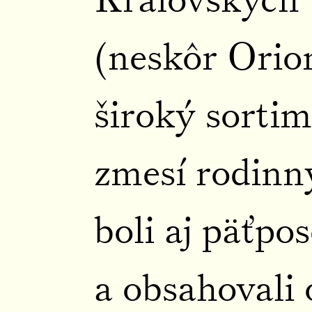
Královských
(neskôr Orio
široký sorti
zmesí rodinn
boli aj päťpo
a obsahovali