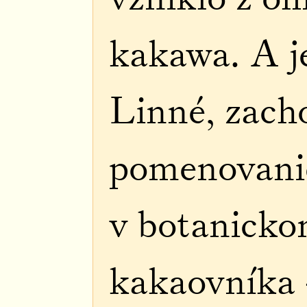
kakawa. A je
Linné, zach
pomenovani
v botanicko
kakaovníka