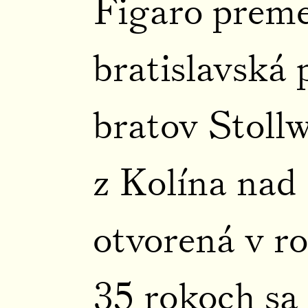
Figaro prem
bratislavská
bratov Stoll
z Kolína na
otvorená v r
35 rokoch sa