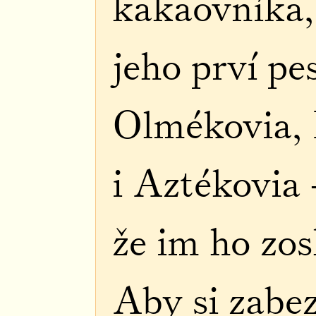
kakaovníka,
jeho prví pe
Olmékovia,
i Aztékovia 
že im ho zos
Aby si zabez