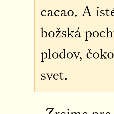
cacao. A isté
božská poch
plodov, čoko
svet.
Zrejme pre