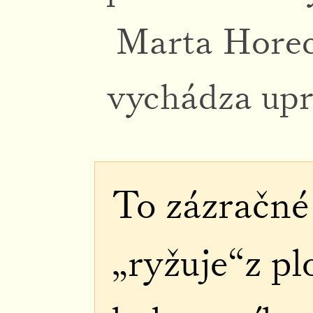
Marta Horec
vychádza upr
To zázračné 
„ryžuje“z pl