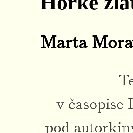
Horké zla
Marta Mora
Te
v časopise 
pod autorki