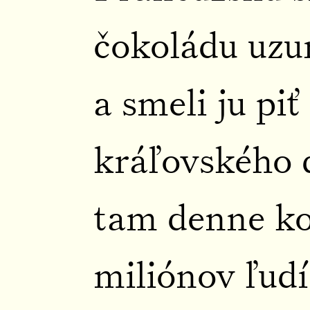
čokoládu uzur
a smeli ju piť
kráľovského 
tam denne k
miliónov ľudí