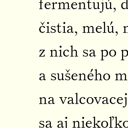
fermentujú, d
čistia, melú,
z nich sa po 
a sušeného m
na valcovacej
sa aj niekoľko