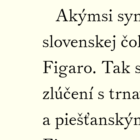
Akýmsi s
slovenskej čo
Figaro. Tak 
zlúčení s tr
a piešťansk