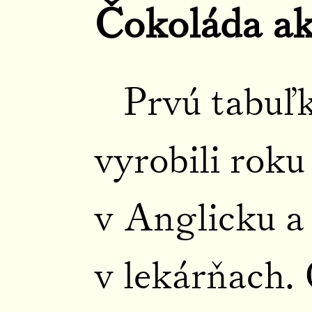
Čokoláda ak
Prvú tabuľ
vyrobili rok
v Anglicku a
v lekárňach. 