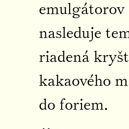
emulgátorov 
nasleduje te
riadená kryšt
kakaového ma
do foriem.