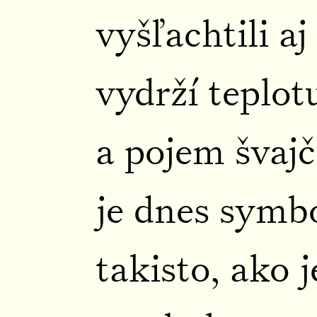
vyšľachtili a
vydrží teplot
a pojem švaj
je dnes symb
takisto, ako 