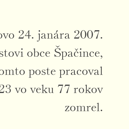
ovo 24. janára 2007.
stovi obce Špačince,
omto poste pracoval
023 vo veku 77 rokov
zomrel.