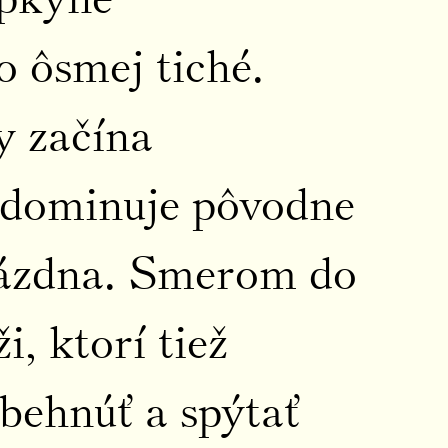
o ôsmej tiché.
y začína
 dominuje pôvodne
prázdna. Smerom do
, ktorí tiež
behnúť a spýtať