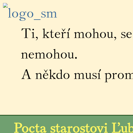
Ti, kteří mohou, se 
nemohou.
A někdo musí promlu
Pocta starostovi Ľu