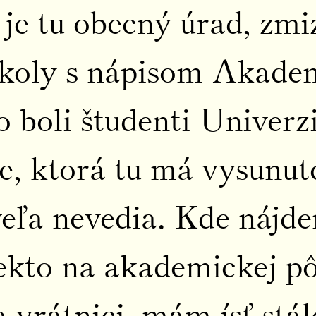
e je tu obecný úrad, zm
školy s nápisom Akade
 boli študenti Univerz
, ktorá tu má vysunuté
eľa nevedia. Kde nájd
ekto na akademickej pô
 vrátnici, mám ísť stál