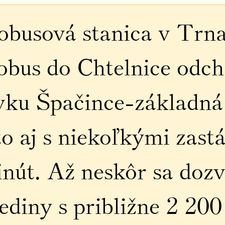
obusová stanica v Trna
obus do Chtelnice odc
vku Špačince-základná 
o aj s niekoľkými zas
nút. Až neskôr sa doz
dediny s približne 2 20