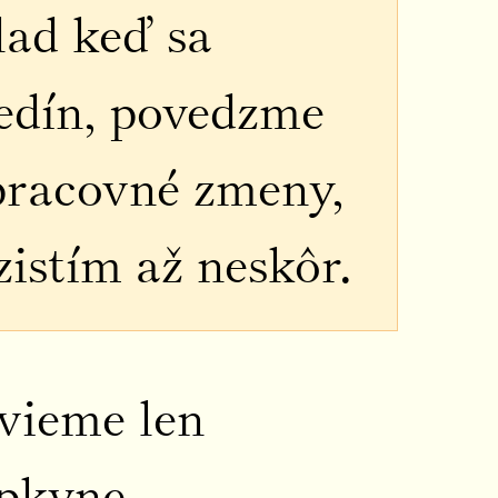
lad keď sa
edín, povedzme
pracovné zmeny,
istím až neskôr.
vieme len
upkyne