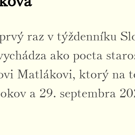
ková
 prvý raz v týždenníku Sl
vychádza ako pocta staro
vi Matlákovi, ktorý na t
 rokov a 29. septembra 2