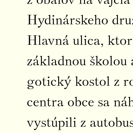
Hydinárskeho druž
Hlavná ulica, kto
základnou školou
gotický kostol z 
centra obce sa náh
vystúpili z autob