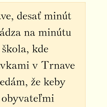
ve, desať minút
hádza na minútu
škola, kde
távkami v Trnave
vedám, že keby
0 obyvateľmi