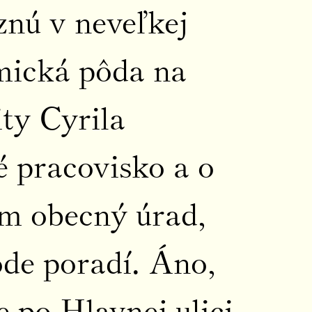
iznú v neveľkej
mická pôda na
ity Cyrila
 pracovisko a o
em obecný úrad,
de poradí. Áno,
e po Hlavnej ulici,