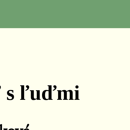
ť s ľuďmi