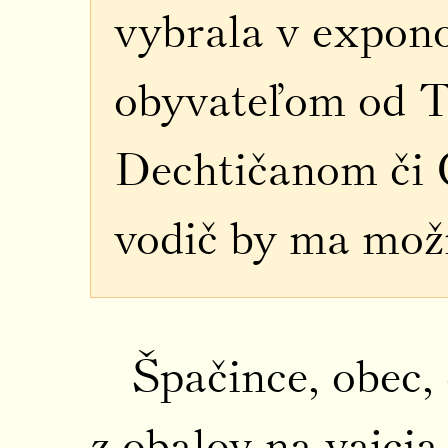
vybrala v expono
obyvateľom od T
Dechtičanom či 
vodič by ma možn
Špačince, obec,
z obalov na vajci