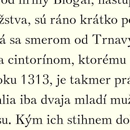
stva, sú ráno krátko p
rá sa smerom od Trnav
 a cintorínom, ktorému
roku 1313, je takmer 
lia iba dvaja mladí muži
usu. Kým ich stihnem do