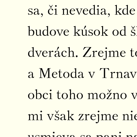
sa, či nevedia, kd
budove kúsok od 
dverách. Zrejme to
a Metoda v Trnave
obci toho možno v
mi však zrejme ni
usmieva sa pani na