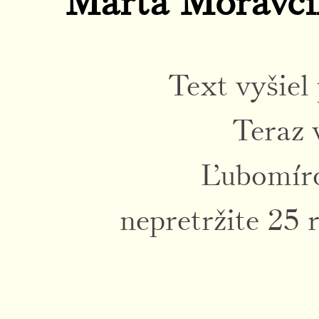
Marta Moravčí
Text vyšiel
Teraz 
Ľubomíro
nepretržite 25