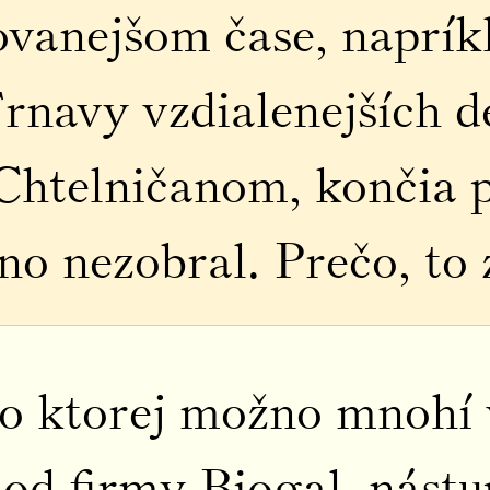
vanejšom čase, naprík
rnavy vzdialenejších d
Chtelničanom, končia 
o nezobral. Prečo, to z
 o ktorej možno mnohí 
a od firmy Biogal, nást