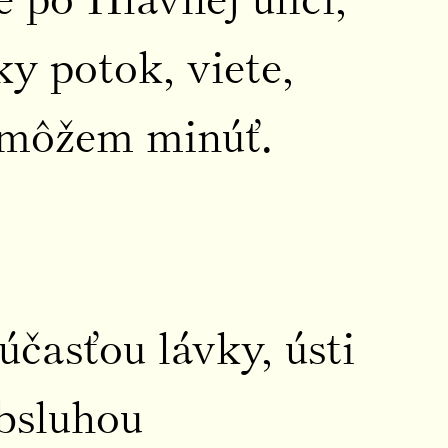
y potok, viete,
emôžem minúť.
účasťou lávky, ústi
bsluhou