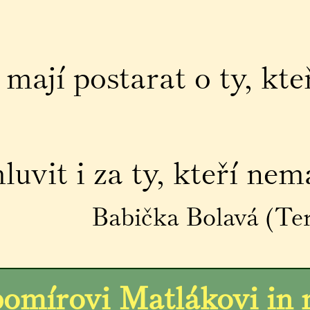
mají postarat o ty, kte
vit i za ty, kteří nema
Babička Bolavá (Ter
bomírovi Matlákovi in