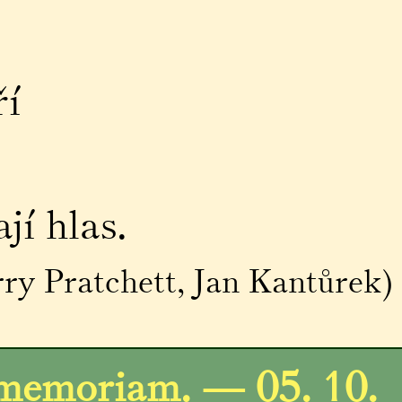
ří
jí hlas.
ry Pratchett, Jan Kantůrek)
 memoriam. — 05. 10.